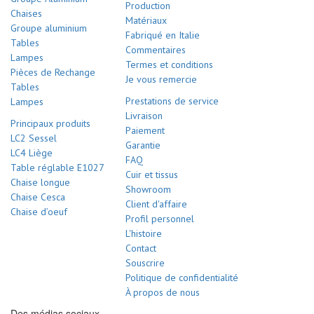
Production
Chaises
Matériaux
Groupe aluminium
Fabriqué en Italie
Tables
Commentaires
Lampes
Termes et conditions
Pièces de Rechange
Je vous remercie
Tables
Prestations de service
Lampes
Livraison
Principaux produits
Paiement
LC2 Sessel
Garantie
LC4 Liège
FAQ
Table réglable E1027
Cuir et tissus
Chaise longue
Showroom
Chaise Cesca
Client d'affaire
Chaise d’oeuf
Profil personnel
L'histoire
Contact
Souscrire
Politique de confidentialité
À propos de nous
Des médias sociaux