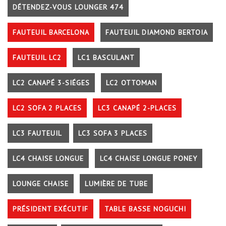
DÉTENDEZ-VOUS LOUNGER 474
FAUTEUIL BARCELONA
FAUTEUIL DIAMOND BERTOIA
FAUTEUIL LC2
LC1 BASCULANT
LC2 CANAPÉ 3-SIÉGES
LC2 OTTOMAN
LC2 SOFA 2 PLACES
LC3 CANAPÉ 2-PLACES
LC3 FAUTEUIL
LC3 SOFA 3 PLACES
LC4 CHAISE LONGUE
LC4 CHAISE LONGUE PONEY
LOUNGE CHAISE
LUMIÈRE DE TUBE
PRÉSIDENT EXÉCUTIF
TABLE BASSE NOGUCHI