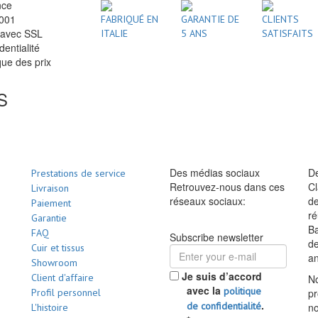
nce
2001
FABRIQUÉ EN
GARANTIE DE
CLIENTS
 avec SSL
ITALIE
5 ANS
SATISFAITS
dentialité
ue des prix
S
Des médias sociaux
De
Prestations de service
Retrouvez-nous dans ces
Cl
Livraison
réseaux sociaux:
de
Paiement
ré
Garantie
Ba
FAQ
Subscribe newsletter
d
Cuir et tissus
a
Showroom
Je suis d’accord
Client d'affaire
No
avec la
politique
Profil personnel
pr
.
de confidentialité
no
L'histoire