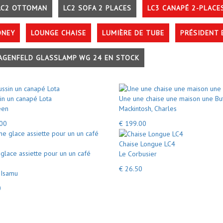
LC2 OTTOMAN
LC2 SOFA 2 PLACES
LC3 CANAPÉ 2-PLACE
ONEY
LOUNGE CHAISE
LUMIÈRE DE TUBE
PRÉSIDENT 
AGENFELD GLASSLAMP WG 24 EN STOCK
in un canapé Lota
Une une chaise une maison une Bu
een
Mackintosh, Charles
.00
€ 199.00
Chaise Longue LC4
glace assiette pour un un café
Le Corbusier
€ 26.50
 Isamu
0