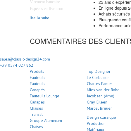
25 ans d’expérie
Virement bancaire
En ligne depuis 
Espèces en livraison
Achats sécurisés
lire la suite
Plus grande confi
Performance uniq
COMMENTAIRES DES CLIENT
sales@classic-design24.com
+39 0574 027 862
Produits
Top Designer
Fauteuils
Le Corbusier
Fauteuils
Charles Eames
Canapés
Mies van der Rohe
Fauteuils Lounge
Jacobsen (Arne)
Canapés
Gray, Eileen
Chaises
Marcel Breuer
Transat
Design classique
Groupe Aluminium
Production
Chaises
Matériaux