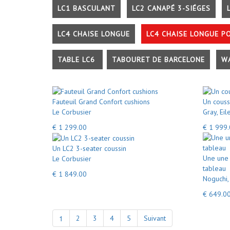
LC1 BASCULANT
LC2 CANAPÉ 3-SIÉGES
LC4 CHAISE LONGUE
LC4 CHAISE LONGUE P
TABLE LC6
TABOURET DE BARCELONE
W
Fauteuil Grand Confort cushions
Un couss
Le Corbusier
Gray, Eil
€ 1 299.00
€ 1 999
Un LC2 3-seater coussin
Une une 
Le Corbusier
tableau
€ 1 849.00
Noguchi,
€ 649.0
1
2
3
4
5
Suivant