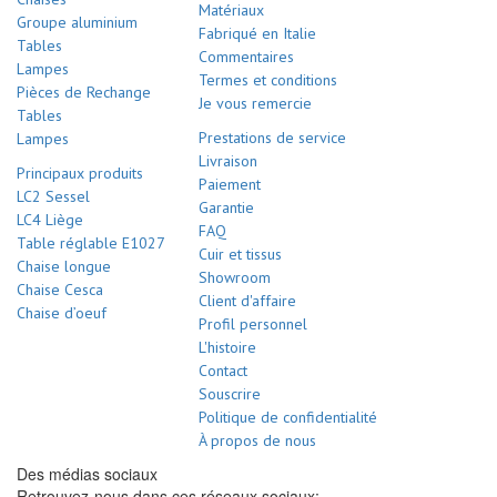
Matériaux
Groupe aluminium
Fabriqué en Italie
Tables
Commentaires
Lampes
Termes et conditions
Pièces de Rechange
Je vous remercie
Tables
Prestations de service
Lampes
Livraison
Principaux produits
Paiement
LC2 Sessel
Garantie
LC4 Liège
FAQ
Table réglable E1027
Cuir et tissus
Chaise longue
Showroom
Chaise Cesca
Client d'affaire
Chaise d’oeuf
Profil personnel
L'histoire
Contact
Souscrire
Politique de confidentialité
À propos de nous
Des médias sociaux
Retrouvez-nous dans ces réseaux sociaux: