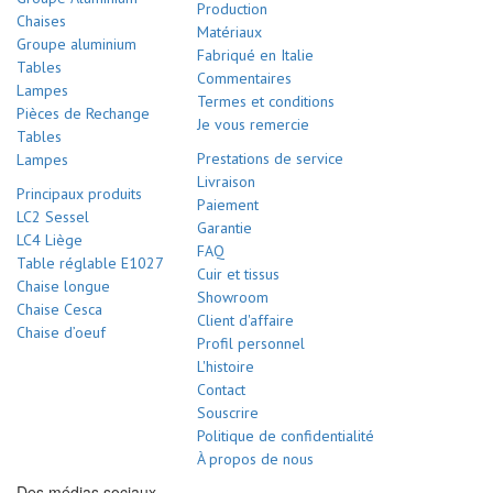
Production
Chaises
Matériaux
Groupe aluminium
Fabriqué en Italie
Tables
Commentaires
Lampes
Termes et conditions
Pièces de Rechange
Je vous remercie
Tables
Prestations de service
Lampes
Livraison
Principaux produits
Paiement
LC2 Sessel
Garantie
LC4 Liège
FAQ
Table réglable E1027
Cuir et tissus
Chaise longue
Showroom
Chaise Cesca
Client d'affaire
Chaise d’oeuf
Profil personnel
L'histoire
Contact
Souscrire
Politique de confidentialité
À propos de nous
Des médias sociaux