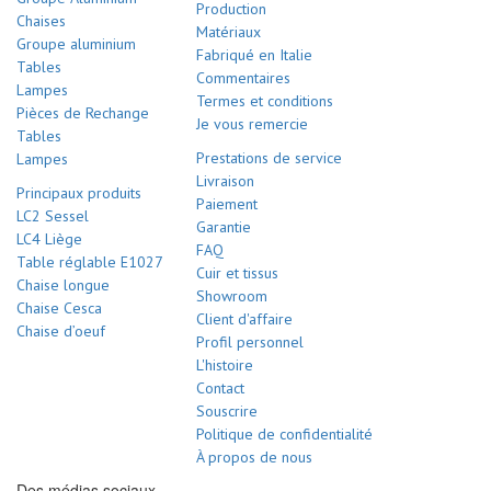
Production
Chaises
Matériaux
Groupe aluminium
Fabriqué en Italie
Tables
Commentaires
Lampes
Termes et conditions
Pièces de Rechange
Je vous remercie
Tables
Prestations de service
Lampes
Livraison
Principaux produits
Paiement
LC2 Sessel
Garantie
LC4 Liège
FAQ
Table réglable E1027
Cuir et tissus
Chaise longue
Showroom
Chaise Cesca
Client d'affaire
Chaise d’oeuf
Profil personnel
L'histoire
Contact
Souscrire
Politique de confidentialité
À propos de nous
Des médias sociaux