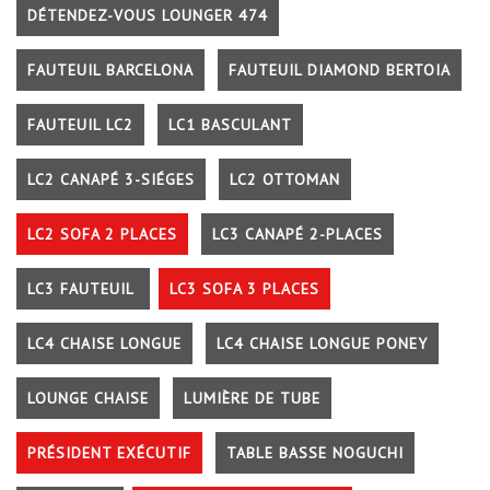
DÉTENDEZ-VOUS LOUNGER 474
FAUTEUIL BARCELONA
FAUTEUIL DIAMOND BERTOIA
FAUTEUIL LC2
LC1 BASCULANT
LC2 CANAPÉ 3-SIÉGES
LC2 OTTOMAN
LC2 SOFA 2 PLACES
LC3 CANAPÉ 2-PLACES
LC3 FAUTEUIL
LC3 SOFA 3 PLACES
LC4 CHAISE LONGUE
LC4 CHAISE LONGUE PONEY
LOUNGE CHAISE
LUMIÈRE DE TUBE
PRÉSIDENT EXÉCUTIF
TABLE BASSE NOGUCHI