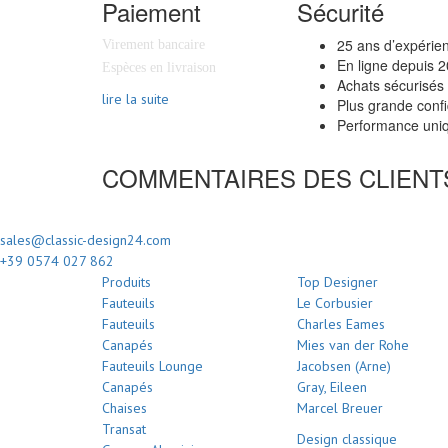
Paiement
Sécurité
25 ans d’expérie
Virement bancaire
En ligne depuis 
Espèces en livraison
Achats sécurisés
lire la suite
Plus grande confi
Performance uniq
COMMENTAIRES DES CLIENT
sales@classic-design24.com
+39 0574 027 862
Produits
Top Designer
Fauteuils
Le Corbusier
Fauteuils
Charles Eames
Canapés
Mies van der Rohe
Fauteuils Lounge
Jacobsen (Arne)
Canapés
Gray, Eileen
Chaises
Marcel Breuer
Transat
Design classique