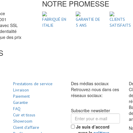
NOTRE PROMESSE
nce
2001
FABRIQUÉ EN
GARANTIE DE
CLIENTS
 avec SSL
ITALIE
5 ANS
SATISFAITS
dentialité
ue des prix
S
Des médias sociaux
De
Prestations de service
Retrouvez-nous dans ces
Cl
Livraison
réseaux sociaux:
de
Paiement
ré
Garantie
Ba
FAQ
Subscribe newsletter
d
Cuir et tissus
a
Showroom
Je suis d’accord
Client d'affaire
No
avec la