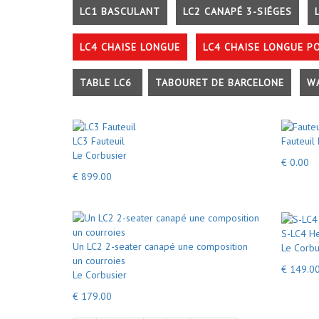
LC1 BASCULANT
LC2 CANAPÉ 3-SIÉGES
LC4 CHAISE LONGUE
LC4 CHAISE LONGUE P
TABLE LC6
TABOURET DE BARCELONE
W
LC3 Fauteuil
Fauteuil
Le Corbusier
€ 0.00
€ 899.00
S-LC4 He
Un LC2 2-seater canapé une composition
Le Corbu
un courroies
€ 149.0
Le Corbusier
€ 179.00