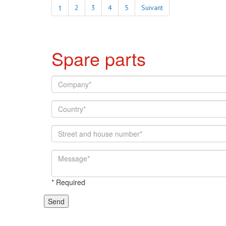
1
2
3
4
5
Suivant
Spare parts
*
Required
Send