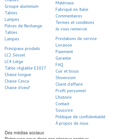
Matériaux
Groupe aluminium
Fabriqué en Italie
Tables
Commentaires
Lampes
Termes et conditions
Pièces de Rechange
Je vous remercie
Tables
Prestations de service
Lampes
Livraison
Principaux produits
Paiement
LC2 Sessel
Garantie
LC4 Liège
FAQ
Table réglable E1027
Cuir et tissus
Chaise longue
Showroom
Chaise Cesca
Client d'affaire
Chaise d’oeuf
Profil personnel
L'histoire
Contact
Souscrire
Politique de confidentialité
À propos de nous
Des médias sociaux
Retrouvez-nous dans ces réseaux sociaux: