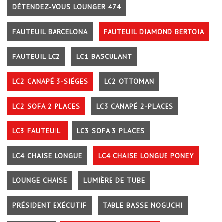
DÉTENDEZ-VOUS LOUNGER 474
FAUTEUIL BARCELONA
FAUTEUIL DIAMOND BERTOIA
FAUTEUIL LC2
LC1 BASCULANT
LC2 CANAPÉ 3-SIÉGES
LC2 OTTOMAN
LC2 SOFA 2 PLACES
LC3 CANAPÉ 2-PLACES
LC3 FAUTEUIL
LC3 SOFA 3 PLACES
LC4 CHAISE LONGUE
LC4 CHAISE LONGUE PONEY
LOUNGE CHAISE
LUMIÈRE DE TUBE
PRÉSIDENT EXÉCUTIF
TABLE BASSE NOGUCHI