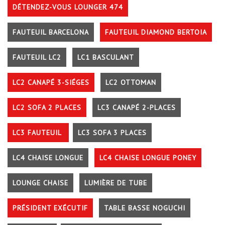
DÉTENDEZ-VOUS LOUNGER 474
FAUTEUIL BARCELONA
FAUTEUIL DIAMOND BERTOIA
FAUTEUIL LC2
LC1 BASCULANT
LC2 CANAPÉ 3-SIÉGES
LC2 OTTOMAN
LC2 SOFA 2 PLACES
LC3 CANAPÉ 2-PLACES
LC3 FAUTEUIL
LC3 SOFA 3 PLACES
LC4 CHAISE LONGUE
LC4 CHAISE LONGUE PONEY
LOUNGE CHAISE
LUMIÈRE DE TUBE
PRÉSIDENT EXÉCUTIF
TABLE BASSE NOGUCHI