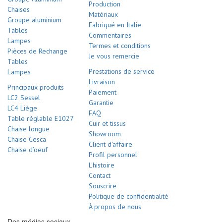
Production
Chaises
Matériaux
Groupe aluminium
Fabriqué en Italie
Tables
Commentaires
Lampes
Termes et conditions
Pièces de Rechange
Je vous remercie
Tables
Prestations de service
Lampes
Livraison
Principaux produits
Paiement
LC2 Sessel
Garantie
LC4 Liège
FAQ
Table réglable E1027
Cuir et tissus
Chaise longue
Showroom
Chaise Cesca
Client d'affaire
Chaise d’oeuf
Profil personnel
L'histoire
Contact
Souscrire
Politique de confidentialité
À propos de nous
Des médias sociaux