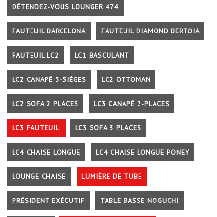
DÉTENDEZ-VOUS LOUNGER 474
FAUTEUIL BARCELONA
FAUTEUIL DIAMOND BERTOIA
FAUTEUIL LC2
LC1 BASCULANT
LC2 CANAPÉ 3-SIÉGES
LC2 OTTOMAN
LC2 SOFA 2 PLACES
LC3 CANAPÉ 2-PLACES
LC3 FAUTEUIL
LC3 SOFA 3 PLACES
LC4 CHAISE LONGUE
LC4 CHAISE LONGUE PONEY
LOUNGE CHAISE
LUMIÈRE DE TUBE
PRÉSIDENT EXÉCUTIF
TABLE BASSE NOGUCHI