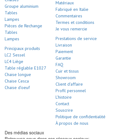
Matériaux
Groupe aluminium
Fabriqué en Italie
Tables
Commentaires
Lampes
Termes et conditions
Pièces de Rechange
Je vous remercie
Tables
Prestations de service
Lampes
Livraison
Principaux produits
Paiement
LC2 Sessel
Garantie
LC4 Liège
FAQ
Table réglable E1027
Cuir et tissus
Chaise longue
Showroom
Chaise Cesca
Client d'affaire
Chaise d’oeuf
Profil personnel
L'histoire
Contact
Souscrire
Politique de confidentialité
À propos de nous
Des médias sociaux
Retrouvez-nous dans ces réseaux sociaux: