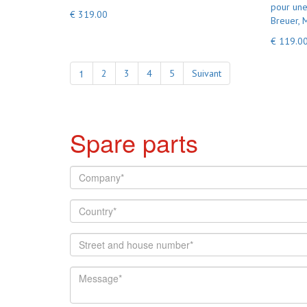
pour une
€ 319.00
Breuer, 
€ 119.0
1
2
3
4
5
Suivant
Spare parts