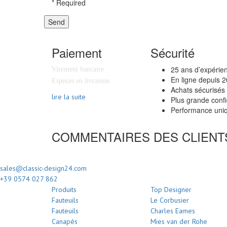
*
Required
Send
Paiement
Sécurité
25 ans d’expérie
Virement bancaire
En ligne depuis 
Espèces en livraison
Achats sécurisés
lire la suite
Plus grande confi
Performance uniq
COMMENTAIRES DES CLIENT
sales@classic-design24.com
+39 0574 027 862
Produits
Top Designer
Fauteuils
Le Corbusier
Fauteuils
Charles Eames
Canapés
Mies van der Rohe