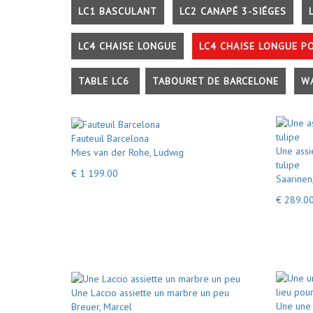
LC1 BASCULANT
LC2 CANAPÉ 3-SIÉGES
LC4 CHAISE LONGUE
LC4 CHAISE LONGUE P
TABLE LC6
TABOURET DE BARCELONE
W
Fauteuil Barcelona
Une assi
Mies van der Rohe, Ludwig
tulipe
€ 1 199.00
Saarinen
€ 289.0
Une Laccio assiette un marbre un peu
Une une 
Breuer, Marcel