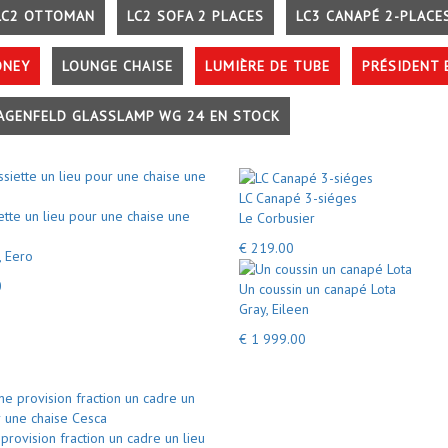
LC2 OTTOMAN
LC2 SOFA 2 PLACES
LC3 CANAPÉ 2-PLACE
ONEY
LOUNGE CHAISE
LUMIÈRE DE TUBE
PRÉSIDENT 
AGENFELD GLASSLAMP WG 24 EN STOCK
LC Canapé 3-siéges
ette un lieu pour une chaise une
Le Corbusier
€ 219.00
, Eero
0
Un coussin un canapé Lota
Gray, Eileen
€ 1 999.00
provision fraction un cadre un lieu