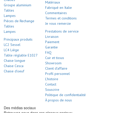
Matériaux
Groupe aluminium
Fabriqué en Italie
Tables
Commentaires
Lampes
Termes et conditions
Pièces de Rechange
Je vous remercie
Tables
Prestations de service
Lampes
Livraison
Principaux produits
Paiement
LC2 Sessel
Garantie
LC4 Liège
FAQ
Table réglable E1027
Cuir et tissus
Chaise longue
Showroom
Chaise Cesca
Client d'affaire
Chaise d’oeuf
Profil personnel
L'histoire
Contact
Souscrire
Politique de confidentialité
À propos de nous
Des médias sociaux
Retrouvez-nous dans ces réseaux sociaux: