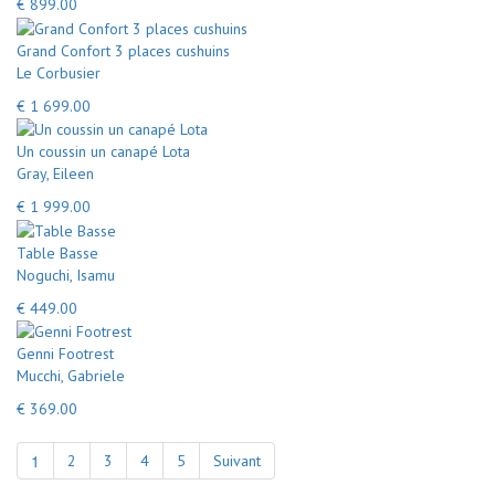
€ 899.00
Grand Confort 3 places cushuins
Le Corbusier
€ 1 699.00
Un coussin un canapé Lota
Gray, Eileen
€ 1 999.00
Table Basse
Noguchi, Isamu
€ 449.00
Genni Footrest
Mucchi, Gabriele
€ 369.00
1
2
3
4
5
Suivant