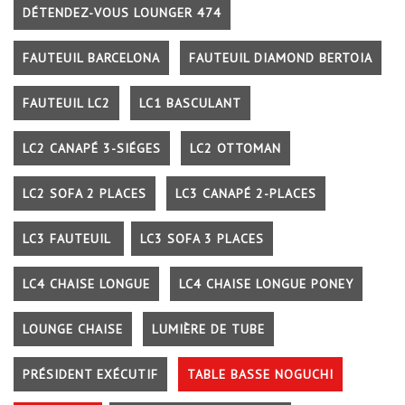
DÉTENDEZ-VOUS LOUNGER 474
FAUTEUIL BARCELONA
FAUTEUIL DIAMOND BERTOIA
FAUTEUIL LC2
LC1 BASCULANT
LC2 CANAPÉ 3-SIÉGES
LC2 OTTOMAN
LC2 SOFA 2 PLACES
LC3 CANAPÉ 2-PLACES
LC3 FAUTEUIL
LC3 SOFA 3 PLACES
LC4 CHAISE LONGUE
LC4 CHAISE LONGUE PONEY
LOUNGE CHAISE
LUMIÈRE DE TUBE
PRÉSIDENT EXÉCUTIF
TABLE BASSE NOGUCHI