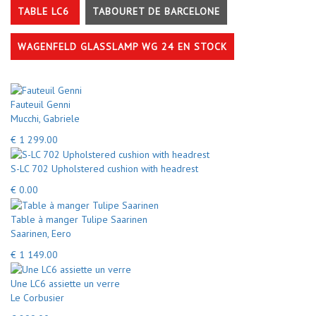
TABLE LC6
TABOURET DE BARCELONE
WAGENFELD GLASSLAMP WG 24 EN STOCK
Fauteuil Genni
Mucchi, Gabriele
€ 1 299.00
S-LC 702 Upholstered cushion with headrest
€ 0.00
Table à manger Tulipe Saarinen
Saarinen, Eero
€ 1 149.00
Une LC6 assiette un verre
Le Corbusier