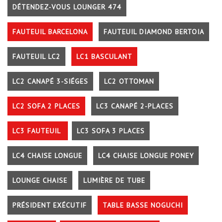
DÉTENDEZ-VOUS LOUNGER 474
FAUTEUIL BARCELONA
FAUTEUIL DIAMOND BERTOIA
FAUTEUIL LC2
LC1 BASCULANT
LC2 CANAPÉ 3-SIÉGES
LC2 OTTOMAN
LC2 SOFA 2 PLACES
LC3 CANAPÉ 2-PLACES
LC3 FAUTEUIL
LC3 SOFA 3 PLACES
LC4 CHAISE LONGUE
LC4 CHAISE LONGUE PONEY
LOUNGE CHAISE
LUMIÈRE DE TUBE
PRÉSIDENT EXÉCUTIF
TABLE BASSE NOGUCHI