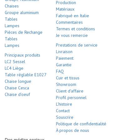
Production
Chaises
Matériaux
Groupe aluminium
Fabriqué en Italie
Tables
Commentaires
Lampes
Termes et conditions
Pièces de Rechange
Je vous remercie
Tables
Prestations de service
Lampes
Livraison
Principaux produits
Paiement
LC2 Sessel
Garantie
LC4 Liège
FAQ
Table réglable E1027
Cuir et tissus
Chaise longue
Showroom
Chaise Cesca
Client d'affaire
Chaise d’oeuf
Profil personnel
L'histoire
Contact
Souscrire
Politique de confidentialité
À propos de nous
Des médias sociaux