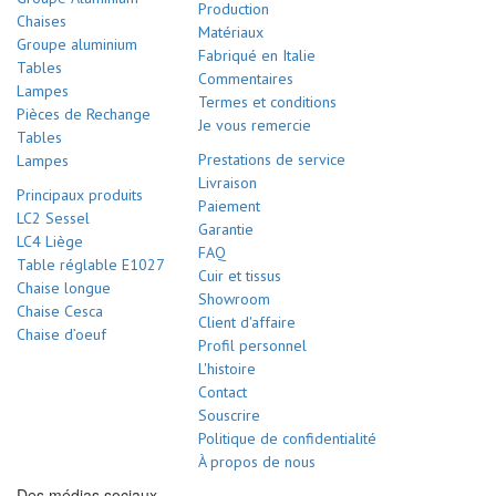
Production
Chaises
Matériaux
Groupe aluminium
Fabriqué en Italie
Tables
Commentaires
Lampes
Termes et conditions
Pièces de Rechange
Je vous remercie
Tables
Prestations de service
Lampes
Livraison
Principaux produits
Paiement
LC2 Sessel
Garantie
LC4 Liège
FAQ
Table réglable E1027
Cuir et tissus
Chaise longue
Showroom
Chaise Cesca
Client d'affaire
Chaise d’oeuf
Profil personnel
L'histoire
Contact
Souscrire
Politique de confidentialité
À propos de nous
Des médias sociaux