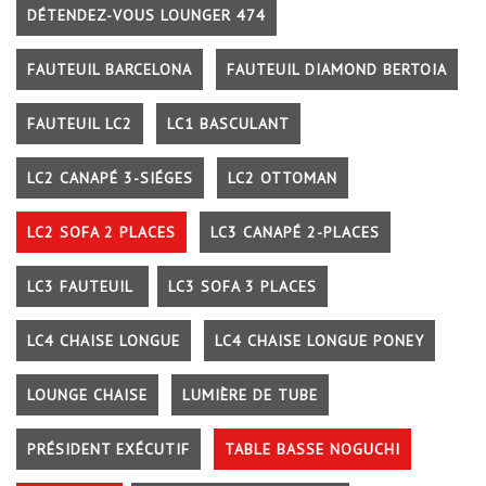
DÉTENDEZ-VOUS LOUNGER 474
FAUTEUIL BARCELONA
FAUTEUIL DIAMOND BERTOIA
FAUTEUIL LC2
LC1 BASCULANT
LC2 CANAPÉ 3-SIÉGES
LC2 OTTOMAN
LC2 SOFA 2 PLACES
LC3 CANAPÉ 2-PLACES
LC3 FAUTEUIL
LC3 SOFA 3 PLACES
LC4 CHAISE LONGUE
LC4 CHAISE LONGUE PONEY
LOUNGE CHAISE
LUMIÈRE DE TUBE
PRÉSIDENT EXÉCUTIF
TABLE BASSE NOGUCHI