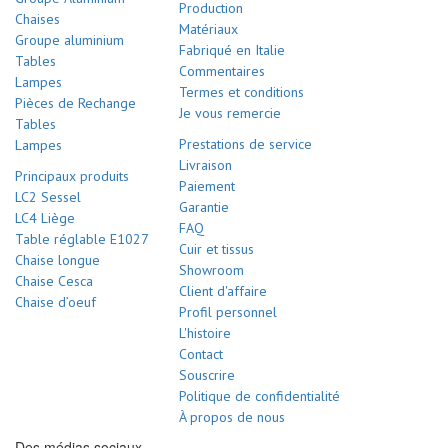
Production
Chaises
Matériaux
Groupe aluminium
Fabriqué en Italie
Tables
Commentaires
Lampes
Termes et conditions
Pièces de Rechange
Je vous remercie
Tables
Prestations de service
Lampes
Livraison
Principaux produits
Paiement
LC2 Sessel
Garantie
LC4 Liège
FAQ
Table réglable E1027
Cuir et tissus
Chaise longue
Showroom
Chaise Cesca
Client d'affaire
Chaise d’oeuf
Profil personnel
L'histoire
Contact
Souscrire
Politique de confidentialité
À propos de nous
Des médias sociaux