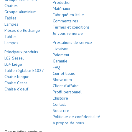
Production
Chaises
Matériaux
Groupe aluminium
Fabriqué en Italie
Tables
Commentaires
Lampes
Termes et conditions
Pièces de Rechange
Je vous remercie
Tables
Prestations de service
Lampes
Livraison
Principaux produits
Paiement
LC2 Sessel
Garantie
LC4 Liège
FAQ
Table réglable E1027
Cuir et tissus
Chaise longue
Showroom
Chaise Cesca
Client d'affaire
Chaise d’oeuf
Profil personnel
L'histoire
Contact
Souscrire
Politique de confidentialité
À propos de nous
Des médias sociaux