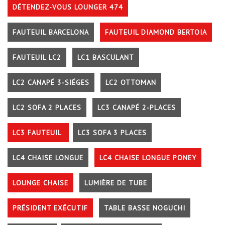
DÉTENDEZ-VOUS LOUNGER 474
FAUTEUIL BARCELONA
FAUTEUIL DIAMOND BERTOIA
FAUTEUIL LC2
LC1 BASCULANT
LC2 CANAPÉ 3-SIÉGES
LC2 OTTOMAN
LC2 SOFA 2 PLACES
LC3 CANAPÉ 2-PLACES
LC3 FAUTEUIL
LC3 SOFA 3 PLACES
LC4 CHAISE LONGUE
LC4 CHAISE LONGUE PONEY
LOUNGE CHAISE
LUMIÈRE DE TUBE
PRÉSIDENT EXÉCUTIF
TABLE BASSE NOGUCHI