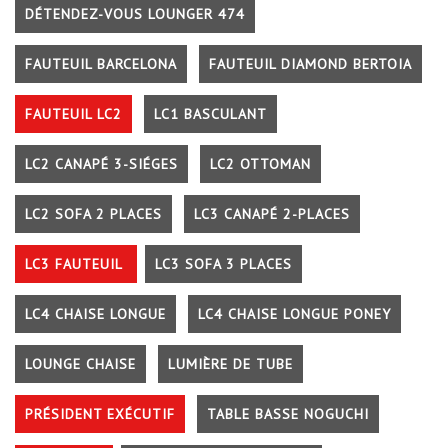
DÉTENDEZ-VOUS LOUNGER 474
FAUTEUIL BARCELONA
FAUTEUIL DIAMOND BERTOIA
FAUTEUIL LC2
LC1 BASCULANT
LC2 CANAPÉ 3-SIÉGES
LC2 OTTOMAN
LC2 SOFA 2 PLACES
LC3 CANAPÉ 2-PLACES
LC3 FAUTEUIL
LC3 SOFA 3 PLACES
LC4 CHAISE LONGUE
LC4 CHAISE LONGUE PONEY
LOUNGE CHAISE
LUMIÈRE DE TUBE
PRÉSIDENT EXÉCUTIF
TABLE BASSE NOGUCHI