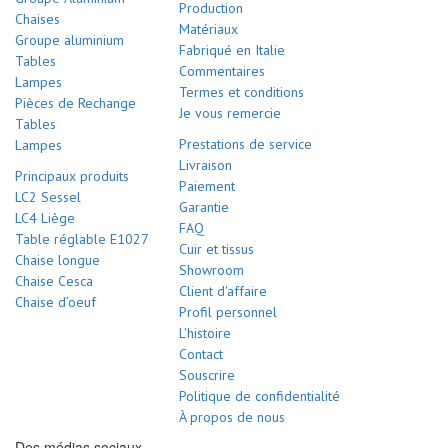
Production
Chaises
Matériaux
Groupe aluminium
Fabriqué en Italie
Tables
Commentaires
Lampes
Termes et conditions
Pièces de Rechange
Je vous remercie
Tables
Prestations de service
Lampes
Livraison
Principaux produits
Paiement
LC2 Sessel
Garantie
LC4 Liège
FAQ
Table réglable E1027
Cuir et tissus
Chaise longue
Showroom
Chaise Cesca
Client d'affaire
Chaise d’oeuf
Profil personnel
L'histoire
Contact
Souscrire
Politique de confidentialité
À propos de nous
Des médias sociaux