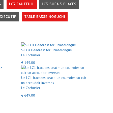
S
LC3 FAUTEUIL
LC3 SOFA 3 PLACES
EXÉCUTIF
TABLE BASSE NOGUCHI
S-LC4 Headrest for Chiaselongue
Le Corbusier
€ 149.00
Un LC1 fractions seat + un courroies un cuir
un accoudoir inverses
Le Corbusier
€ 649.00