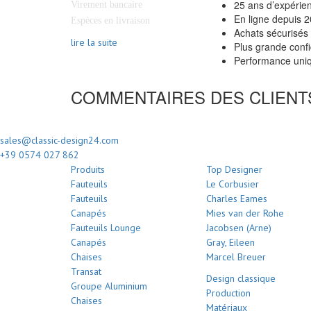
25 ans d’expérie
Virement bancaire
En ligne depuis 
Espèces en livraison
Achats sécurisés
lire la suite
Plus grande confi
Performance uniq
COMMENTAIRES DES CLIENT
sales@classic-design24.com
+39 0574 027 862
Produits
Top Designer
Fauteuils
Le Corbusier
Fauteuils
Charles Eames
Canapés
Mies van der Rohe
Fauteuils Lounge
Jacobsen (Arne)
Canapés
Gray, Eileen
Chaises
Marcel Breuer
Transat
Design classique
Groupe Aluminium
Production
Chaises
Matériaux