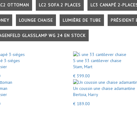
LC2 OTTOMAN
LC2 SOFA 2 PLACES
LC3 CANAPÉ 2-PLACE
ONEY
LOUNGE CHAISE
LUMIÈRE DE TUBE
PRÉSIDENT 
AGENFELD GLASSLAMP WG 24 EN STOCK
é 3-siéges
S une 33 cantilever chaise
sier
Stam, Mart
0
€ 399.00
oman
Un coussin une chaise adamantine
sier
Bertoia, Harry
0
€ 189.00