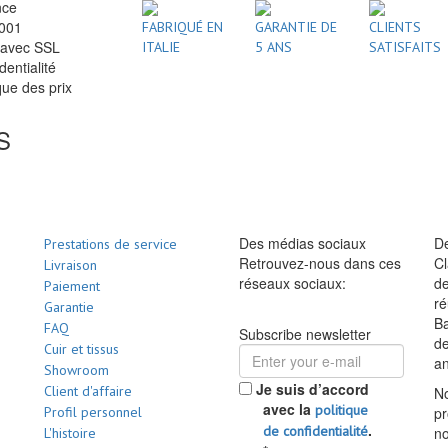
nce
2001
FABRIQUÉ EN
GARANTIE DE
CLIENTS
 avec SSL
ITALIE
5 ANS
SATISFAITS
dentialité
ue des prix
S
Des médias sociaux
De
Prestations de service
Retrouvez-nous dans ces
Cl
Livraison
réseaux sociaux:
de
Paiement
ré
Garantie
Ba
FAQ
Subscribe newsletter
d
Cuir et tissus
a
Showroom
Je suis d’accord
Client d'affaire
No
avec la
politique
Profil personnel
pr
.
de confidentialité
no
L'histoire