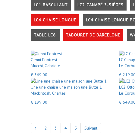
LC1 BASCULANT
LC2 CANAPÉ 3-SIÉGES
LC4 CHAISE LONGUE
LC4 CHAISE LONGUE P
TABLE LC6
TABOURET DE BARCELONE
W
Genni Footrest
LC Canap
Mucchi, Gabriele
Le Corbu
€ 369.00
€ 219.0
Une une chaise une maison une Butte 1
LC2 Ott
Mackintosh, Charles
Le Corbu
€ 199.00
€ 649.0
1
2
3
4
5
Suivant