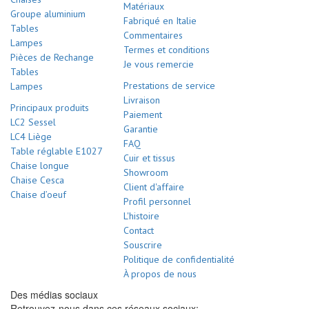
Matériaux
Groupe aluminium
Fabriqué en Italie
Tables
Commentaires
Lampes
Termes et conditions
Pièces de Rechange
Je vous remercie
Tables
Prestations de service
Lampes
Livraison
Principaux produits
Paiement
LC2 Sessel
Garantie
LC4 Liège
FAQ
Table réglable E1027
Cuir et tissus
Chaise longue
Showroom
Chaise Cesca
Client d'affaire
Chaise d’oeuf
Profil personnel
L'histoire
Contact
Souscrire
Politique de confidentialité
À propos de nous
Des médias sociaux
Retrouvez-nous dans ces réseaux sociaux: