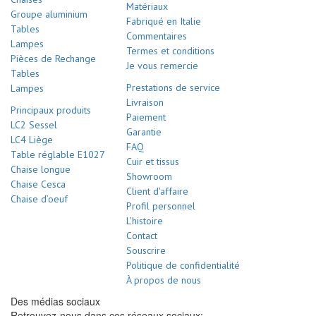
Matériaux
Groupe aluminium
Fabriqué en Italie
Tables
Commentaires
Lampes
Termes et conditions
Pièces de Rechange
Je vous remercie
Tables
Prestations de service
Lampes
Livraison
Principaux produits
Paiement
LC2 Sessel
Garantie
LC4 Liège
FAQ
Table réglable E1027
Cuir et tissus
Chaise longue
Showroom
Chaise Cesca
Client d'affaire
Chaise d’oeuf
Profil personnel
L'histoire
Contact
Souscrire
Politique de confidentialité
À propos de nous
Des médias sociaux
Retrouvez-nous dans ces réseaux sociaux: