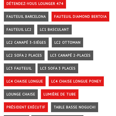
DÉTENDEZ-VOUS LOUNGER 474
FAUTEUIL BARCELONA
FAUTEUIL DIAMOND BERTOIA
FAUTEUIL LC2
LC1 BASCULANT
LC2 CANAPÉ 3-SIÉGES
LC2 OTTOMAN
LC2 SOFA 2 PLACES
LC3 CANAPÉ 2-PLACES
LC3 FAUTEUIL
LC3 SOFA 3 PLACES
LC4 CHAISE LONGUE
LC4 CHAISE LONGUE PONEY
LOUNGE CHAISE
LUMIÈRE DE TUBE
PRÉSIDENT EXÉCUTIF
TABLE BASSE NOGUCHI