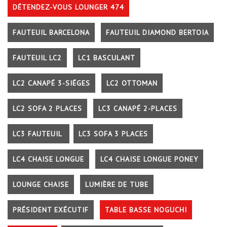
DÉTENDEZ-VOUS LOUNGER 474
FAUTEUIL BARCELONA
FAUTEUIL DIAMOND BERTOIA
FAUTEUIL LC2
LC1 BASCULANT
LC2 CANAPÉ 3-SIÉGES
LC2 OTTOMAN
LC2 SOFA 2 PLACES
LC3 CANAPÉ 2-PLACES
LC3 FAUTEUIL
LC3 SOFA 3 PLACES
LC4 CHAISE LONGUE
LC4 CHAISE LONGUE PONEY
LOUNGE CHAISE
LUMIÈRE DE TUBE
PRÉSIDENT EXÉCUTIF
TABLE BASSE NOGUCHI