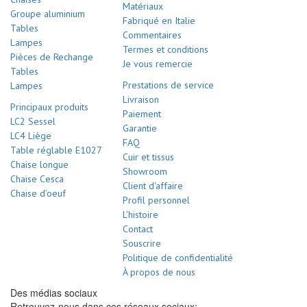
Matériaux
Groupe aluminium
Fabriqué en Italie
Tables
Commentaires
Lampes
Termes et conditions
Pièces de Rechange
Je vous remercie
Tables
Prestations de service
Lampes
Livraison
Principaux produits
Paiement
LC2 Sessel
Garantie
LC4 Liège
FAQ
Table réglable E1027
Cuir et tissus
Chaise longue
Showroom
Chaise Cesca
Client d'affaire
Chaise d’oeuf
Profil personnel
L'histoire
Contact
Souscrire
Politique de confidentialité
À propos de nous
Des médias sociaux
Retrouvez-nous dans ces réseaux sociaux: