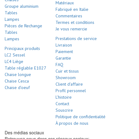
Matériaux
Groupe aluminium
Fabriqué en Italie
Tables
Commentaires
Lampes
Termes et conditions
Pièces de Rechange
Je vous remercie
Tables
Prestations de service
Lampes
Livraison
Principaux produits
Paiement
LC2 Sessel
Garantie
LC4 Liège
FAQ
Table réglable E1027
Cuir et tissus
Chaise longue
Showroom
Chaise Cesca
Client d'affaire
Chaise d’oeuf
Profil personnel
L'histoire
Contact
Souscrire
Politique de confidentialité
À propos de nous
Des médias sociaux
Retrouvez-nous dans ces réseaux sociaux: