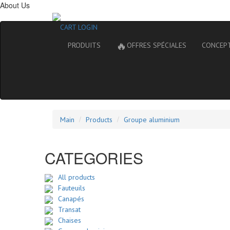
About Us
CART
LOGIN
🔥
PRODUITS
OFFRES SPÉCIALES
CONCEP
Main
Products
Groupe aluminium
CATEGORIES
All products
Fauteuils
Canapés
Transat
Chaises