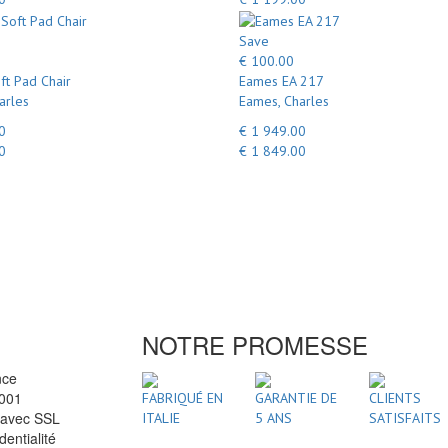
Save
€ 100.00
ft Pad Chair
Eames EA 217
arles
Eames, Charles
0
€ 1 949.00
0
€ 1 849.00
NOTRE PROMESSE
nce
2001
FABRIQUÉ EN
GARANTIE DE
CLIENTS
 avec SSL
ITALIE
5 ANS
SATISFAITS
dentialité