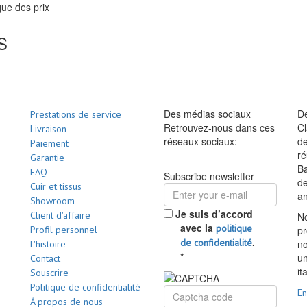
ue des prix
S
Des médias sociaux
De
Prestations de service
Retrouvez-nous dans ces
Cl
Livraison
réseaux sociaux:
de
Paiement
ré
Garantie
Ba
FAQ
Subscribe newsletter
d
Cuir et tissus
a
Showroom
Je suis d’accord
Client d'affaire
No
avec la
politique
Profil personnel
pr
.
de confidentialité
no
L'histoire
*
un
Contact
it
Souscrire
Politique de confidentialité
En
À propos de nous