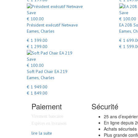
Save
Save
€ 100.00
€ 100.00
Président exécutif Netwave
EA 208 So
Eames, Charles
Eames, Ch
€ 1 399.00
€ 1 699.0
€ 1 299.00
€ 1 599.0
Save
€ 100.00
Soft Pad Chair EA 219
Eames, Charles
€ 1 949.00
€ 1 849.00
Paiement
Sécurité
25 ans d’expérie
Virement bancaire
En ligne depuis 
Espèces en livraison
Achats sécurisés
lire la suite
Plus grande confi