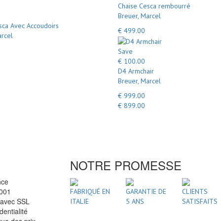
Chaise Cesca rembourré
Breuer, Marcel
sca Avec Accoudoirs
€ 499.00
arcel
Save
€ 100.00
D4 Armchair
Breuer, Marcel
€ 999.00
€ 899.00
NOTRE PROMESSE
nce
2001
FABRIQUÉ EN
GARANTIE DE
CLIENTS
 avec SSL
ITALIE
5 ANS
SATISFAITS
dentialité
ue des prix