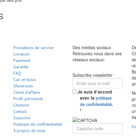
S
Des médias sociaux
De
Prestations de service
Retrouvez-nous dans ces
Cl
Livraison
réseaux sociaux:
de
Paiement
ré
Garantie
Ba
FAQ
Subscribe newsletter
d
Cuir et tissus
a
Showroom
Je suis d’accord
Client d'affaire
No
avec la
politique
Profil personnel
pr
.
de confidentialité
no
L'histoire
*
un
Contact
it
Souscrire
Politique de confidentialité
En
À propos de nous