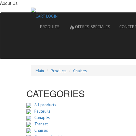
About Us
CART
LOGIN
🔥
PRODUITS
OFFRES SPÉCIALES
CONCEP
Main
Products
Chaises
CATEGORIES
All products
Fauteuils
Canapés
Transat
Chaises