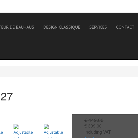
TEUR DE BAUHAUS
DESIGN CLASSIQUE
SERVICES
CONTACT
027
€ 449.00
€ 399.00
Including VAT