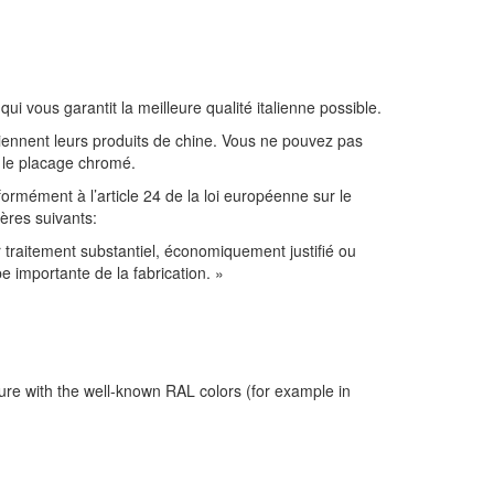
 vous garantit la meilleure qualité italienne possible.
btiennent leurs produits de chine. Vous ne pouvez pas
i le placage chromé.
formément à l’article 24 de la loi européenne sur le
ères suivants:
 traitement substantiel, économiquement justifié ou
e importante de la fabrication. »
ture with the well-known RAL colors (for example in