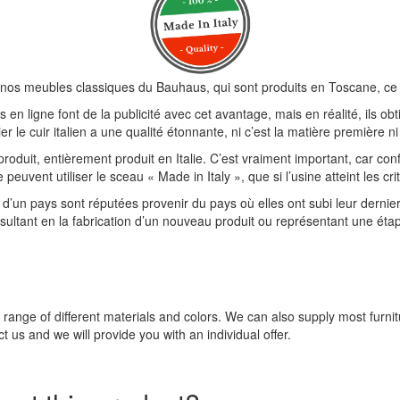
nos meubles classiques du Bauhaus, qui sont produits en Toscane, ce qui
 en ligne font de la publicité avec cet avantage, mais en réalité, ils o
r le cuir italien a une qualité étonnante, ni c’est la matière première n
produit, entièrement produit en Italie. C’est vraiment important, car con
ent utiliser le sceau « Made in Italy », que si l’usine atteint les crit
d’un pays sont réputées provenir du pays où elles ont subi leur dernier
résultant en la fabrication d’un nouveau produit ou représentant une étap
e range of different materials and colors. We can also supply most furni
t us and we will provide you with an individual offer.