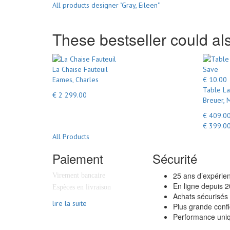
All products designer "Gray, Eileen"
These bestseller could als
La Chaise Fauteuil
Save
Eames, Charles
€ 10.00
Table La
€ 2 299.00
Breuer, 
€ 409.0
€ 399.0
All Products
Paiement
Sécurité
25 ans d’expérie
Virement bancaire
En ligne depuis 
Espèces en livraison
Achats sécurisés
lire la suite
Plus grande confi
Performance uniq