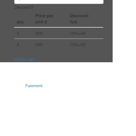
Discount?
Price per
Discount
qty.
unit €
%/€
2
359
10%=40
4
349
13%=50
Add to cart
Paiement