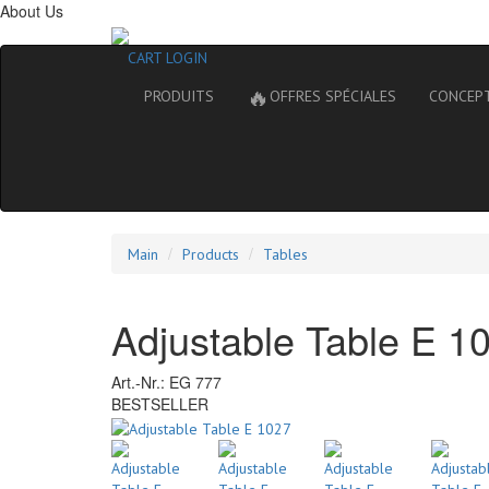
About Us
CART
LOGIN
🔥
PRODUITS
OFFRES SPÉCIALES
CONCEP
Main
Products
Tables
Adjustable Table E 1
Art.-Nr.:
EG 777
BESTSELLER