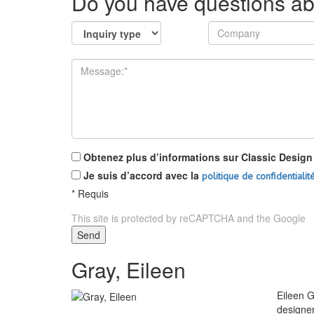
Do you have questions ab
Obtenez plus d’informations sur Classic Design 2
Je suis d’accord avec la
politique de confidentialit
*
Requis
This site is protected by reCAPTCHA and the Google
P
Send
Gray, Eileen
Eileen G
designer