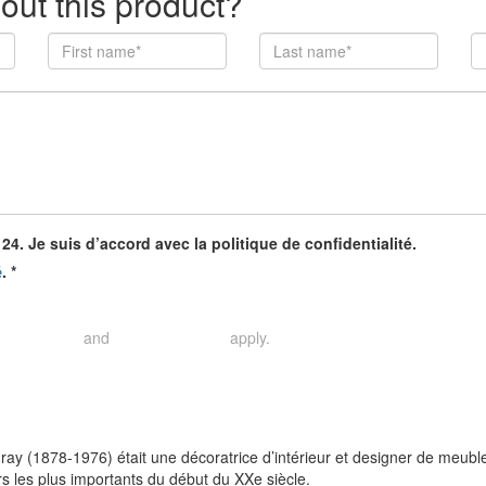
out this product?
4. Je suis d’accord avec la politique de confidentialité.
.
*
é
and
apply.
rivacy Policy
Terms of Service
ray (1878-1976) était une décoratrice d’intérieur et designer de meubl
s les plus importants du début du XXe siècle.