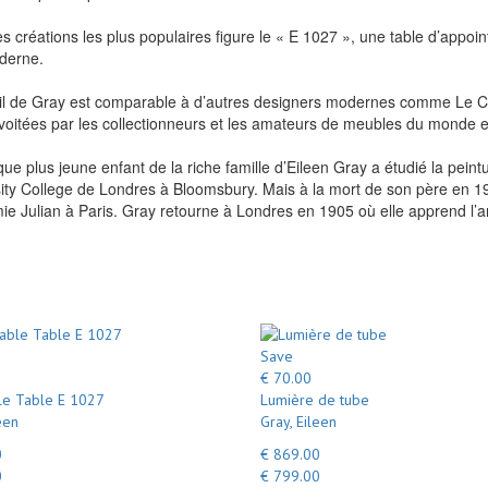
s créations les plus populaires figure le « E 1027 », une table d’appoi
derne.
il de Gray est comparable à d’autres designers modernes comme Le Co
voitées par les collectionneurs et les amateurs de meubles du monde en
que plus jeune enfant de la riche famille d’Eileen Gray a étudié la peint
sity College de Londres à Bloomsbury. Mais à la mort de son père en 190
ie Julian à Paris. Gray retourne à Londres en 1905 où elle apprend l’ar
Save
€ 70.00
le Table E 1027
Lumière de tube
een
Gray, Eileen
0
€ 869.00
0
€ 799.00