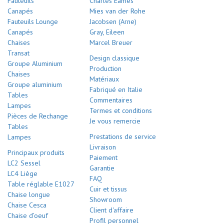
Fauteuils
Charles Eames
Canapés
Mies van der Rohe
Fauteuils Lounge
Jacobsen (Arne)
Canapés
Gray, Eileen
Chaises
Marcel Breuer
Transat
Design classique
Groupe Aluminium
Production
Chaises
Matériaux
Groupe aluminium
Fabriqué en Italie
Tables
Commentaires
Lampes
Termes et conditions
Pièces de Rechange
Je vous remercie
Tables
Prestations de service
Lampes
Livraison
Principaux produits
Paiement
LC2 Sessel
Garantie
LC4 Liège
FAQ
Table réglable E1027
Cuir et tissus
Chaise longue
Showroom
Chaise Cesca
Client d'affaire
Chaise d’oeuf
Profil personnel