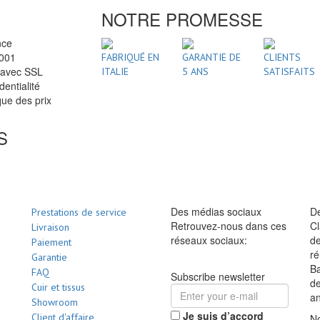
NOTRE PROMESSE
nce
2001
FABRIQUÉ EN
GARANTIE DE
CLIENTS
 avec SSL
ITALIE
5 ANS
SATISFAITS
dentialité
ue des prix
S
Des médias sociaux
De
Prestations de service
Retrouvez-nous dans ces
Cl
Livraison
réseaux sociaux:
de
Paiement
ré
Garantie
Ba
FAQ
Subscribe newsletter
d
Cuir et tissus
a
Showroom
Je suis d’accord
Client d'affaire
No