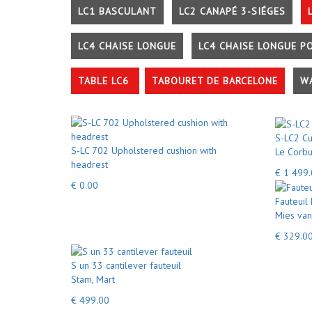
LC1 BASCULANT
LC2 CANAPÉ 3-SIÉGES
LC4 CHAISE LONGUE
LC4 CHAISE LONGUE P
TABLE LC6
TABOURET DE BARCELONE
W
S-LC2 Cu
S-LC 702 Upholstered cushion with
Le Corbu
headrest
€ 1 499
€ 0.00
Fauteuil
Mies van
€ 329.0
S un 33 cantilever fauteuil
Stam, Mart
€ 499.00