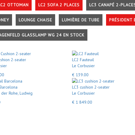
LC2 OTTOMAN
LC2 SOFA 2 PLACES
LC3 CANAPÉ 2-PLACE
ONEY
LOUNGE CHAISE
LUMIÈRE DE TUBE
PRÉSIDENT 
AGENFELD GLASSLAMP WG 24 EN STOCK
shion 2-seater
LC2 Fauteuil
sier
Le Corbusier
.00
€ 139.00
 Barcelona
LC3 cushion 2-seater
 der Rohe, Ludwig
Le Corbusier
0
€ 1 849.00