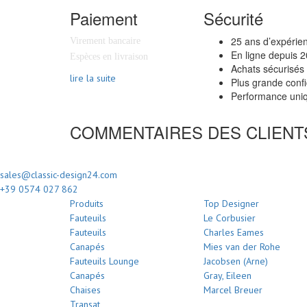
Paiement
Sécurité
25 ans d’expérie
Virement bancaire
En ligne depuis 
Espèces en livraison
Achats sécurisés
lire la suite
Plus grande confi
Performance uniq
COMMENTAIRES DES CLIENT
sales@classic-design24.com
+39 0574 027 862
Produits
Top Designer
Fauteuils
Le Corbusier
Fauteuils
Charles Eames
Canapés
Mies van der Rohe
Fauteuils Lounge
Jacobsen (Arne)
Canapés
Gray, Eileen
Chaises
Marcel Breuer
Transat