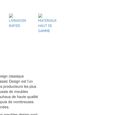
LIVRAISON
MATÉRIAUX
RAPIDE
HAUT DE
GAMME
sign classique
assic Design est l’un
s producteurs les plus
ussis de meubles
uhaus de haute qualité
epuis de nombreuses
nnées.
s meubles design sont