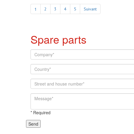
1
2
3
4
5
Suivant
Spare parts
*
Required
Send