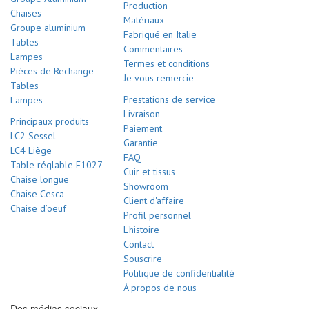
Production
Chaises
Matériaux
Groupe aluminium
Fabriqué en Italie
Tables
Commentaires
Lampes
Termes et conditions
Pièces de Rechange
Je vous remercie
Tables
Prestations de service
Lampes
Livraison
Principaux produits
Paiement
LC2 Sessel
Garantie
LC4 Liège
FAQ
Table réglable E1027
Cuir et tissus
Chaise longue
Showroom
Chaise Cesca
Client d'affaire
Chaise d’oeuf
Profil personnel
L'histoire
Contact
Souscrire
Politique de confidentialité
À propos de nous
Des médias sociaux