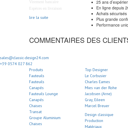
25 ans d’expérie
Virement bancaire
En ligne depuis 
Espèces en livraison
Achats sécurisés
lire la suite
Plus grande confi
Performance uniq
COMMENTAIRES DES CLIENT
sales@classic-design24.com
+39 0574 027 862
Produits
Top Designer
Fauteuils
Le Corbusier
Fauteuils
Charles Eames
Canapés
Mies van der Rohe
Fauteuils Lounge
Jacobsen (Arne)
Canapés
Gray, Eileen
Chaises
Marcel Breuer
Transat
Design classique
Groupe Aluminium
Production
Chaises
Matériaux