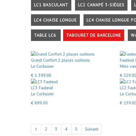
LC1 BASCULANT
LC2 CANAPÉ 3-SIÉGES
LC4 CHAISE LONGUE
LC4 CHAISE LONGUE P
TABLE LC6
TABOURET DE BARCELONE
W
Grand Confort 2 places cushions
Fauteuil
Le Corbusier
Mies van
€ 1 399.00
€ 329.0
LC3 Fauteuil
LC2 Faut
Le Corbusier
Le Corbu
€ 899.00
€ 139.0
1
2
3
4
5
Suivant