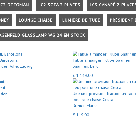
LC2 OTTOMAN
LC2 SOFA 2 PLACES
LC3 CANAPÉ 2-PLACE
ONEY
LOUNGE CHAISE
LUMIÈRE DE TUBE
PRÉSIDENT 
AGENFELD GLASSLAMP WG 24 EN STOCK
 Barcelona
Table à manger Tulipe Saarinen
 der Rohe, Ludwig
Saarinen, Eero
0
€ 1 149.00
euil
Une une provision fraction un cadr
sier
pour une chaise Cesca
0
Breuer, Marcel
€ 119.00