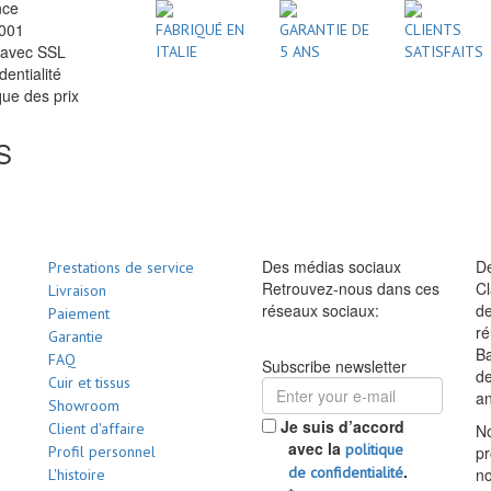
nce
2001
FABRIQUÉ EN
GARANTIE DE
CLIENTS
 avec SSL
ITALIE
5 ANS
SATISFAITS
dentialité
ue des prix
S
Des médias sociaux
De
Prestations de service
Retrouvez-nous dans ces
Cl
Livraison
réseaux sociaux:
de
Paiement
ré
Garantie
Ba
FAQ
Subscribe newsletter
d
Cuir et tissus
a
Showroom
Je suis d’accord
Client d'affaire
No
avec la
politique
Profil personnel
pr
.
de confidentialité
no
L'histoire