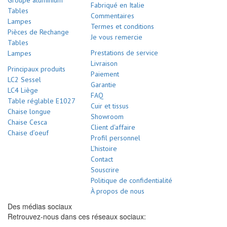
Groupe aluminium
Fabriqué en Italie
Tables
Commentaires
Lampes
Termes et conditions
Pièces de Rechange
Je vous remercie
Tables
Prestations de service
Lampes
Livraison
Principaux produits
Paiement
LC2 Sessel
Garantie
LC4 Liège
FAQ
Table réglable E1027
Cuir et tissus
Chaise longue
Showroom
Chaise Cesca
Client d'affaire
Chaise d’oeuf
Profil personnel
L'histoire
Contact
Souscrire
Politique de confidentialité
À propos de nous
Des médias sociaux
Retrouvez-nous dans ces réseaux sociaux: