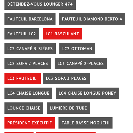
DÉTENDEZ-VOUS LOUNGER 474
FAUTEUIL BARCELONA
FAUTEUIL DIAMOND BERTOIA
FAUTEUIL LC2
LC1 BASCULANT
LC2 CANAPÉ 3-SIÉGES
LC2 OTTOMAN
LC2 SOFA 2 PLACES
LC3 CANAPÉ 2-PLACES
LC3 FAUTEUIL
LC3 SOFA 3 PLACES
LC4 CHAISE LONGUE
LC4 CHAISE LONGUE PONEY
LOUNGE CHAISE
LUMIÈRE DE TUBE
PRÉSIDENT EXÉCUTIF
TABLE BASSE NOGUCHI