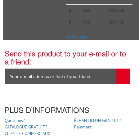
4
449
10%=50
8
439
12%=60
Add to cart
Send this product to your e-mail or to
a friend:
PLUS D’INFORMATIONS
Questions?
ÉCHANTILLON GRATUIT?
CATALOGUE GRATUIT?
Paiement
CLIENTS COMMERCIAUX