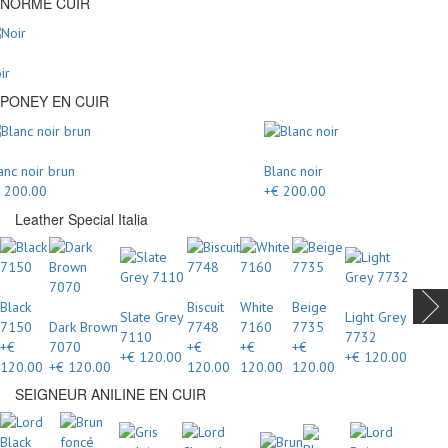
NORME CUIR
ir
PONEY EN CUIR
anc noir brun
Blanc noir
 200.00
+€ 200.00
Leather Special Italia
Black
Biscuit
White
Beige
Slate Grey
Light Grey
7150
Dark Brown
7748
7160
7735
7110
7732
+€
7070
+€
+€
+€
+€ 120.00
+€ 120.00
120.00
+€ 120.00
120.00
120.00
120.00
SEIGNEUR ANILINE EN CUIR