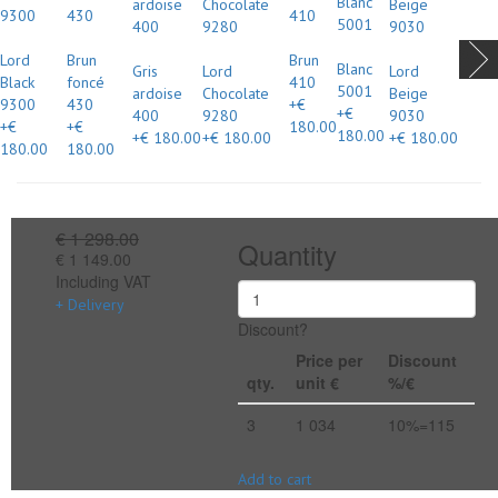
Lord
Brun
Brun
Blanc
Gris
Lord
Lord
Black
foncé
410
5001
ardoise
Chocolate
Beige
9300
430
+€
+€
400
9280
9030
+€
+€
180.00
180.00
+€ 180.00
+€ 180.00
+€ 180.00
180.00
180.00
€ 1 298.00
Quantity
€ 1 149.00
Including VAT
+ Delivery
Discount?
Price per
Discount
qty.
unit €
%/€
3
1 034
10%=115
Add to cart