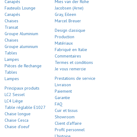
Canapés
Mies van der Rohe
Fauteuils Lounge
Jacobsen (Arne)
Canapés
Gray, Eileen
Chaises
Marcel Breuer
Transat
Design classique
Groupe Aluminium
Production
Chaises
Matériaux
Groupe aluminium
Fabriqué en Italie
Tables
Commentaires
Lampes
Termes et conditions
Pièces de Rechange
Je vous remercie
Tables
Prestations de service
Lampes
Livraison
Principaux produits
Paiement
LC2 Sessel
Garantie
LC4 Liège
FAQ
Table réglable E1027
Cuir et tissus
Chaise longue
Showroom
Chaise Cesca
Client d'affaire
Chaise d’oeuf
Profil personnel
L'histoire