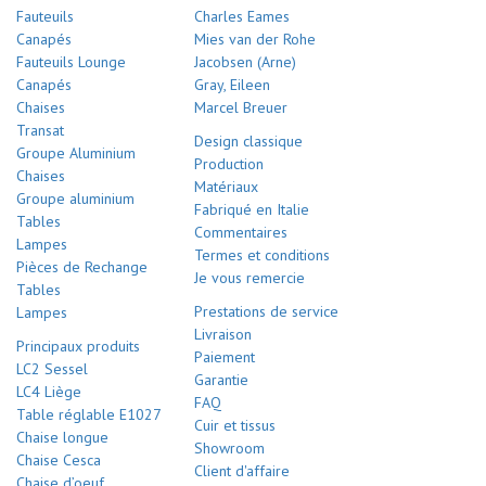
Fauteuils
Charles Eames
Canapés
Mies van der Rohe
Fauteuils Lounge
Jacobsen (Arne)
Canapés
Gray, Eileen
Chaises
Marcel Breuer
Transat
Design classique
Groupe Aluminium
Production
Chaises
Matériaux
Groupe aluminium
Fabriqué en Italie
Tables
Commentaires
Lampes
Termes et conditions
Pièces de Rechange
Je vous remercie
Tables
Prestations de service
Lampes
Livraison
Principaux produits
Paiement
LC2 Sessel
Garantie
LC4 Liège
FAQ
Table réglable E1027
Cuir et tissus
Chaise longue
Showroom
Chaise Cesca
Client d'affaire
Chaise d’oeuf