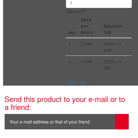
Discount?
Price
per
Discount
qty.
unit €
%/€
1
3 449
100%=-3
449
3
3 346
100%=-3
346
Add to cart
Send this product to your e-mail or to
a friend: