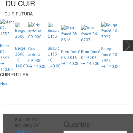
DU CUIR
CUIR FUTURA
blanc
Beige
Biscuit
Gris
Rouge
02-
Bleu foncé
Brun foncé
2500
1133
ardoise
foncé 10-
1535
08-8816
04-6203
+€
+€
09-000
7927
+€
+€ 140.00
+€ 140.00
140.00
140.00
+€ 140.00
+€ 140.00
140.00
CUIR FUTURA
ir
€ 4 198.00
Quantity
Including VAT
+ Delivery