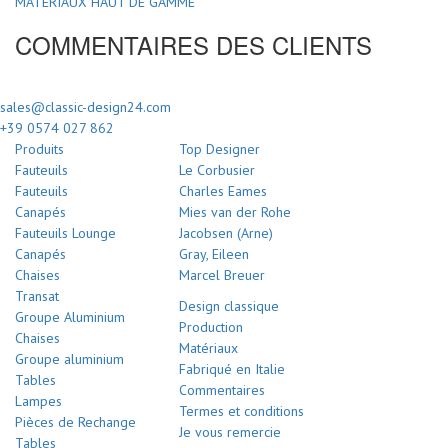
MATÉRIAUX HAUT DE GAMME
COMMENTAIRES DES CLIENTS
sales@classic-design24.com
+39 0574 027 862
Produits
Top Designer
Fauteuils
Le Corbusier
Fauteuils
Charles Eames
Canapés
Mies van der Rohe
Fauteuils Lounge
Jacobsen (Arne)
Canapés
Gray, Eileen
Chaises
Marcel Breuer
Transat
Design classique
Groupe Aluminium
Production
Chaises
Matériaux
Groupe aluminium
Fabriqué en Italie
Tables
Commentaires
Lampes
Termes et conditions
Pièces de Rechange
Je vous remercie
Tables