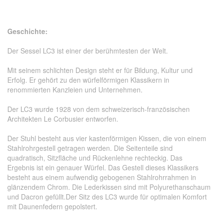
Geschichte:
Der Sessel LC3 ist einer der berühmtesten der Welt.
Mit seinem schlichten Design steht er für Bildung, Kultur und
Erfolg.
Er gehört zu den würfelförmigen Klassikern in
renommierten Kanzleien und Unternehmen.
Der LC3 wurde 1928 von dem schweizerisch-französischen
Architekten Le Corbusier entworfen.
Der Stuhl besteht aus vier kastenförmigen Kissen, die von einem
Stahlrohrgestell getragen werden.
Die Seitenteile sind
quadratisch, Sitzfläche und Rückenlehne rechteckig.
Das
Ergebnis ist ein genauer Würfel.
Das Gestell dieses Klassikers
besteht aus einem aufwendig gebogenen Stahlrohrrahmen in
glänzendem Chrom.
Die Lederkissen sind mit Polyurethanschaum
und Dacron gefüllt.
Der Sitz des LC3 wurde für optimalen Komfort
mit Daunenfedern gepolstert.