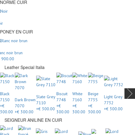
NORME CUIR
ir
PONEY EN CUIR
anc noir brun
 900.00
Leather Special Italia
Black
Biscuit
White
Beige
Slate Grey
Light Grey
7150
Dark Brown
7748
7160
7735
7110
7732
+€
7070
+€
+€
+€
+€ 300.00
+€ 300.00
300.00
+€ 300.00
300.00
300.00
300.00
SEIGNEUR ANILINE EN CUIR