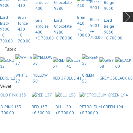
Lord
Brun
Brun
Blanc
Gris
Lord
Lord
Black
foncé
410
5001
ardoise
Chocolate
Beige
9300
430
+€
+€
400
9280
9030
+€
+€
700.00
700.00
+€ 700.00
+€ 700.00
+€ 700.00
700.00
700.00
Fabric
WHITE
YELLOW
GREEN
ECRU 12
RED 37
BLUE 41
GREY 58
BLACK 60
27
30
55
Velvet
D PINK 133
RED 137
BLU 150
PETROLEUM GREEN 194
 300.00
+€ 300.00
+€ 300.00
+€ 300.00