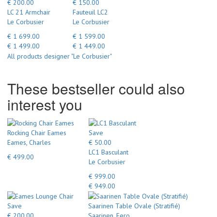
€ 200.00
€ 150.00
LC 21 Armchair
Fauteuil LC2
Le Corbusier
Le Corbusier
€ 1 699.00
€ 1 599.00
€ 1 499.00
€ 1 449.00
All products designer "Le Corbusier"
These bestseller could also
interest you
Rocking Chair Eames
Save
Eames, Charles
€ 50.00
LC1 Basculant
€ 499.00
Le Corbusier
€ 999.00
€ 949.00
Save
Saarinen Table Ovale (Stratifié)
€ 200.00
Saarinen, Eero