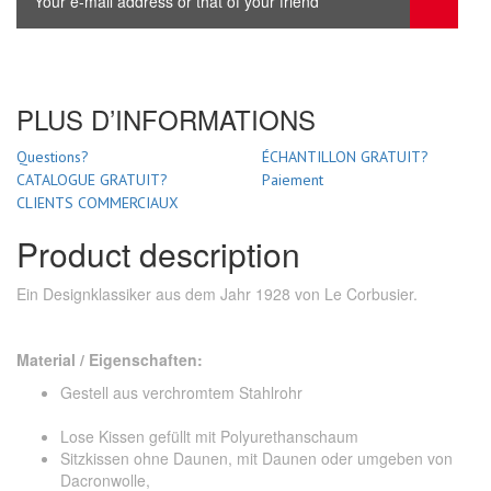
PLUS D’INFORMATIONS
Questions?
ÉCHANTILLON GRATUIT?
CATALOGUE GRATUIT?
Paiement
CLIENTS COMMERCIAUX
Product description
Ein Designklassiker aus dem Jahr 1928 von Le Corbusier.
Material / Eigenschaften:
Gestell aus verchromtem Stahlrohr
Lose Kissen gefüllt mit Polyurethanschaum
Sitzkissen ohne Daunen, mit Daunen oder umgeben von
Dacronwolle,