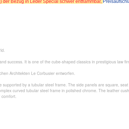
m) der Bezug in Leder Special schwer entflammbar,
Preisaufschla
ld.
and success. It is one of the cube-shaped classics in prestigious law f
hen Architekten Le Corbusier entworfen.
e supported by a tubular steel frame. The side panels are square, seat 
complex curved tubular steel frame in polished chrome. The leather cus
 comfort.