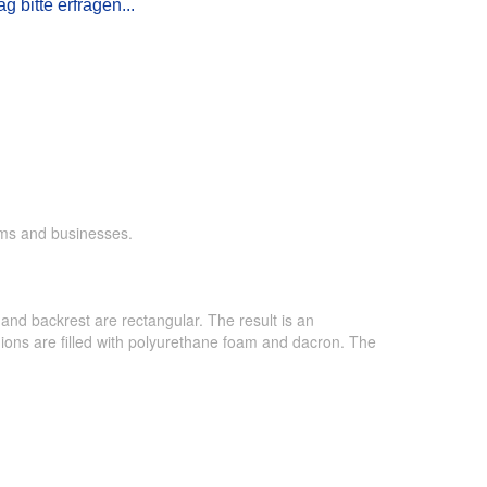
g bitte erfragen...
irms and businesses.
and backrest are rectangular. The result is an
hions are filled with polyurethane foam and dacron. The