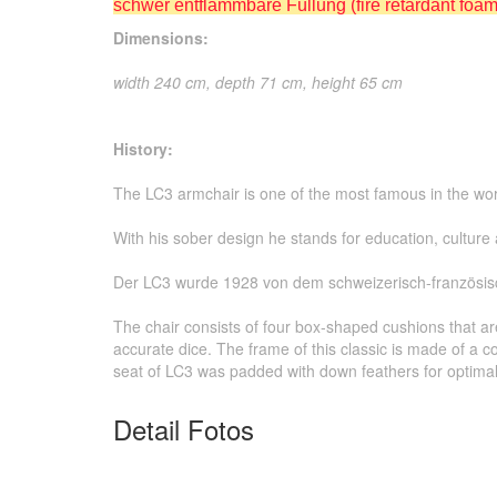
schwer entflammbare Füllung (fire retardant foa
Dimensions:
width 240 cm, depth 71 cm, height 65 cm
History:
The LC3 armchair is one of the most famous in the wor
With his sober design he stands for education, culture 
Der LC3 wurde 1928 von dem schweizerisch-französisc
The chair consists of four box-shaped cushions that ar
accurate dice. The frame of this classic is made of a 
seat of LC3 was padded with down feathers for optimal
Detail Fotos