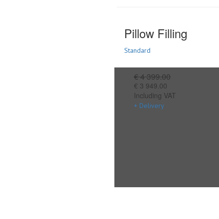
Pillow Filling
Standard
€ 4 399.00
€ 3 949.00
Including VAT
+ Delivery