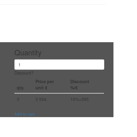
Quantity
Discount?
Price per
Discount
qty.
unit €
%/€
3
3 554
10%=395
Add to cart