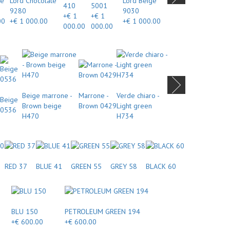
se
Lord Chocolate
Lord Beige
410
5001
9280
9030
+€ 1
+€ 1
00
+€ 1 000.00
+€ 1 000.00
000.00
000.00
Beige marrone -
Marrone -
Verde chiaro -
Beige
Brown beige
Brown 0429
Light green
0536
H470
H734
RED 37
BLUE 41
GREEN 55
GREY 58
BLACK 60
BLU 150
PETROLEUM GREEN 194
+€ 600.00
+€ 600.00