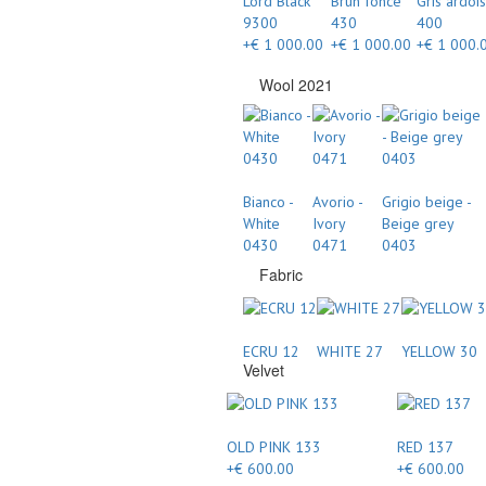
Lord Black
Brun foncé
Gris ardoi
9300
430
400
+€ 1 000.00
+€ 1 000.00
+€ 1 000.
Wool 2021
Bianco -
Avorio -
Grigio beige -
White
Ivory
Beige grey
0430
0471
0403
Fabric
ECRU 12
WHITE 27
YELLOW 30
Velvet
OLD PINK 133
RED 137
+€ 600.00
+€ 600.00