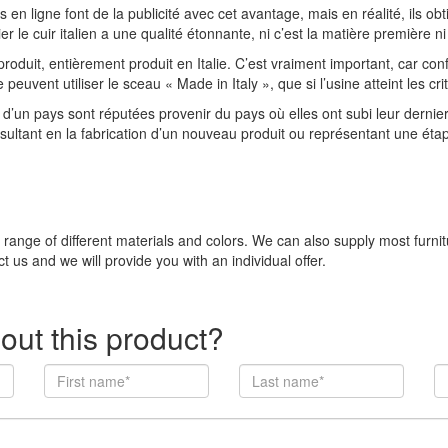
 en ligne font de la publicité avec cet avantage, mais en réalité, ils o
r le cuir italien a une qualité étonnante, ni c’est la matière première n
produit, entièrement produit en Italie. C’est vraiment important, car con
ent utiliser le sceau « Made in Italy », que si l’usine atteint les crit
d’un pays sont réputées provenir du pays où elles ont subi leur dernier
résultant en la fabrication d’un nouveau produit ou représentant une étap
e range of different materials and colors. We can also supply most furni
t us and we will provide you with an individual offer.
out this product?