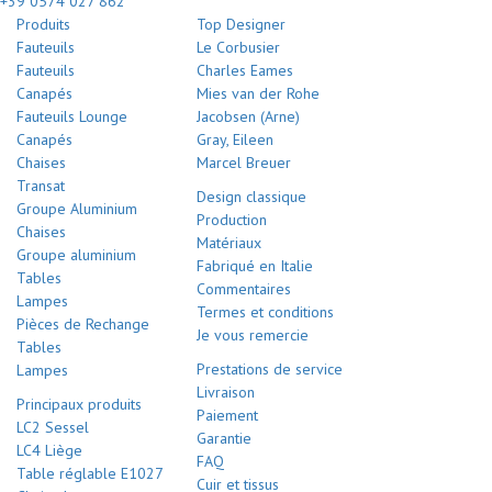
+39 0574 027 862
Produits
Top Designer
Fauteuils
Le Corbusier
Fauteuils
Charles Eames
Canapés
Mies van der Rohe
Fauteuils Lounge
Jacobsen (Arne)
Canapés
Gray, Eileen
Chaises
Marcel Breuer
Transat
Design classique
Groupe Aluminium
Production
Chaises
Matériaux
Groupe aluminium
Fabriqué en Italie
Tables
Commentaires
Lampes
Termes et conditions
Pièces de Rechange
Je vous remercie
Tables
Prestations de service
Lampes
Livraison
Principaux produits
Paiement
LC2 Sessel
Garantie
LC4 Liège
FAQ
Table réglable E1027
Cuir et tissus