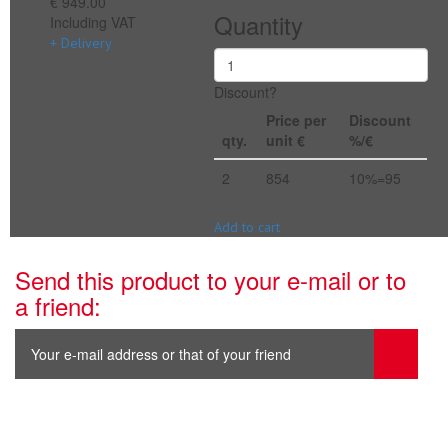
€ 949.00
Quantity
Including VAT
+ Delivery
Discount?
Price per
Discount
qty.
unit €
%/€
2
854
10%=95
Add to cart
Send this product to your e-mail or to
a friend: