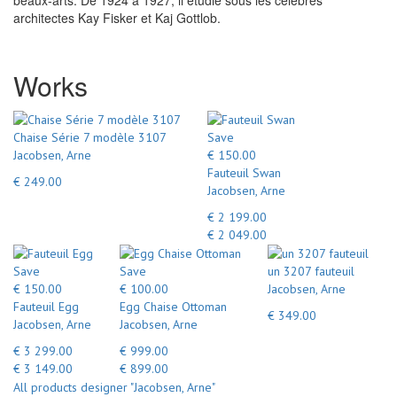
beaux-arts. De 1924 à 1927, il étudie sous les célèbres
architectes Kay Fisker et Kaj Gottlob.
Works
Chaise Série 7 modèle 3107
Save
Jacobsen, Arne
€ 150.00
Fauteuil Swan
€ 249.00
Jacobsen, Arne
€ 2 199.00
€ 2 049.00
Save
Save
un 3207 fauteuil
€ 150.00
€ 100.00
Jacobsen, Arne
Fauteuil Egg
Egg Chaise Ottoman
€ 349.00
Jacobsen, Arne
Jacobsen, Arne
€ 3 299.00
€ 999.00
€ 3 149.00
€ 899.00
All products designer "Jacobsen, Arne"