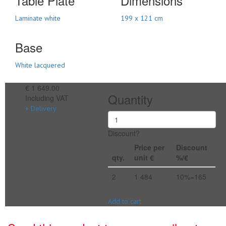
Table Plate
Dimensions
Laminate white
199 x 121 cm
Base
White lacquered
€ 1 649.00
Quantity
Including VAT
+ Delivery
Discount?
Price per
Discount
qty.
unit €
%/€
2
1 484
10%=165
Add to cart