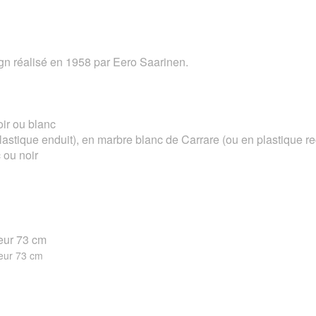
ign réalisé en 1958 par Eero Saarinen.
oir ou blanc
astique enduit), en marbre blanc de Carrare (ou en plastique re
 ou noir
teur 73 cm
eur 73 cm