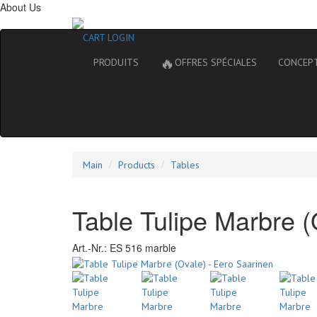
About Us
CART
LOGIN
🔥
PRODUITS
OFFRES SPÉCIALES
CONCEP
Main
Products
Tables
Table Tulipe Marbre (
Art.-Nr.:
ES 516 marble