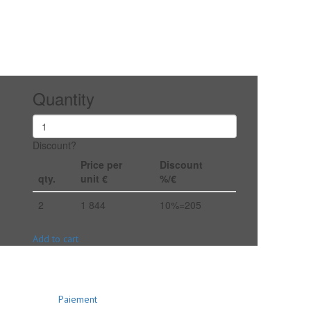
Quantity
Discount?
Price per
Discount
qty.
unit €
%/€
2
1 844
10%=205
Add to cart
Paiement