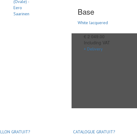
Base
White lacquered
€ 2 049.00
Including VAT
+ Delivery
LLON GRATUIT?
CATALOGUE GRATUIT?