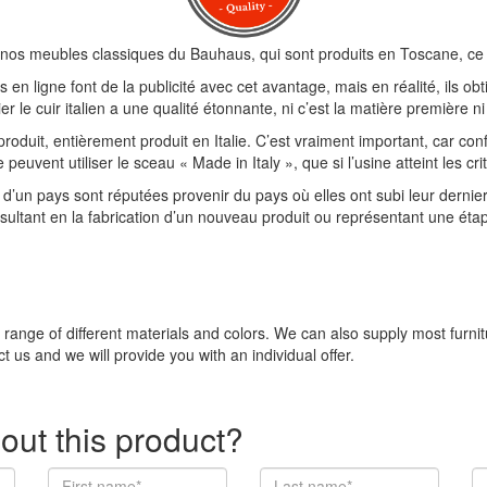
nos meubles classiques du Bauhaus, qui sont produits en Toscane, ce qui
 en ligne font de la publicité avec cet avantage, mais en réalité, ils o
r le cuir italien a une qualité étonnante, ni c’est la matière première n
produit, entièrement produit en Italie. C’est vraiment important, car con
ent utiliser le sceau « Made in Italy », que si l’usine atteint les crit
d’un pays sont réputées provenir du pays où elles ont subi leur dernier
résultant en la fabrication d’un nouveau produit ou représentant une étap
e range of different materials and colors. We can also supply most furni
t us and we will provide you with an individual offer.
out this product?