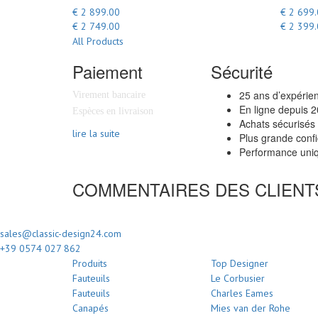
€ 2 899.00
€ 2 699
€ 2 749.00
€ 2 399
All Products
Paiement
Sécurité
25 ans d’expérie
Virement bancaire
En ligne depuis 
Espèces en livraison
Achats sécurisés
lire la suite
Plus grande confi
Performance uniq
COMMENTAIRES DES CLIENT
sales@classic-design24.com
+39 0574 027 862
Produits
Top Designer
Fauteuils
Le Corbusier
Fauteuils
Charles Eames
Canapés
Mies van der Rohe