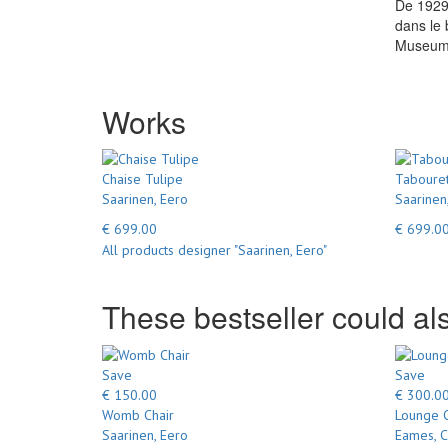
De 1929 
dans le 
Museum o
Works
Chaise Tulipe
Tabouret
Saarinen, Eero
Saarinen
€ 699.00
€ 699.0
All products designer "Saarinen, Eero"
These bestseller could als
Save
Save
€ 150.00
€ 300.0
Womb Chair
Lounge 
Saarinen, Eero
Eames, C