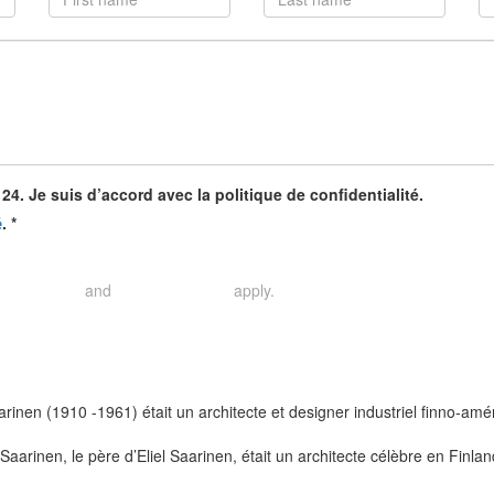
4. Je suis d’accord avec la politique de confidentialité.
.
*
é
and
apply.
rivacy Policy
Terms of Service
rinen (1910 -1961) était un architecte et designer industriel finno-amé
 Saarinen, le père d’Eliel Saarinen, était un architecte célèbre en Finla