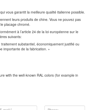
 vous garantit la meilleure qualité italienne possible.
btiennent leurs produits de chine. Vous ne pouvez pas
i le placage chromé.
formément à l’article 24 de la loi européenne sur le
ères suivants:
 traitement substantiel, économiquement justifié ou
e importante de la fabrication. »
ture with the well-known RAL colors (for example in