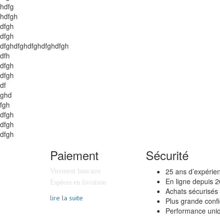
hdfg
hdfgh
dfgh
dfgh
dfghdfghdfghdfghdfgh
dfh
dfgh
dfgh
df
ghd
fgh
dfgh
dfgh
dfgh
Paiement
Sécurité
25 ans d’expérie
Virement bancaire
En ligne depuis 
Espèces en livraison
Achats sécurisés
lire la suite
Plus grande confi
Performance uniq