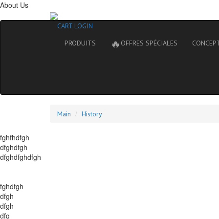
About Us
CART
LOGIN
🔥
PRODUITS
OFFRES SPÉCIALES
CONCEP
Main
History
fghfhdfgh
dfghdfgh
dfghdfghdfgh
fghdfgh
dfgh
dfgh
dfg