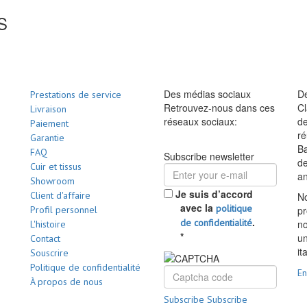
S
Des médias sociaux
De
Prestations de service
Retrouvez-nous dans ces
Cl
Livraison
réseaux sociaux:
de
Paiement
ré
Garantie
Ba
FAQ
Subscribe newsletter
d
Cuir et tissus
a
Showroom
Je suis d’accord
Client d'affaire
No
avec la
politique
Profil personnel
pr
.
de confidentialité
no
L'histoire
*
un
Contact
it
Souscrire
Politique de confidentialité
En
À propos de nous
Subscribe
Subscribe