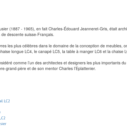
sier (1887 - 1965), en fait Charles-Édouard Jeanneret-Gris, était archit
 de descente suisse-Français.
es les plus célèbres dans le domaine de la conception de meubles, ont 
chaise longue LC4, le canapé LC5, la table à manger LC6 et la chaise 
onsidéré comme l’un des architectes et designers les plus importants d
ère-grand-père et de son mentor Charles l’Eplattenier.
0
 LC2
sier