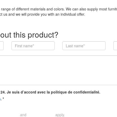
e range of different materials and colors. We can also supply most furni
t us and we will provide you with an individual offer.
out this product?
4. Je suis d’accord avec la politique de confidentialité.
.
*
é
and
apply.
rivacy Policy
Terms of Service