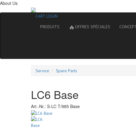
About Us
CART
LOGIN
🔥
PRODUITS
OFFRES SPÉCIALES
CONCEP
Service
Spare Parts
LC6 Base
Art.-Nr.:
S-LC T/985 Base