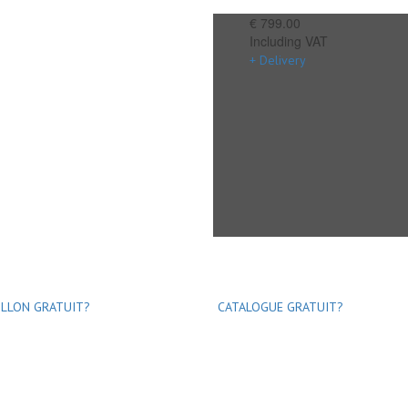
€ 799.00
Including VAT
+ Delivery
LLON GRATUIT?
CATALOGUE GRATUIT?