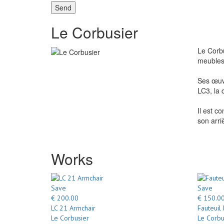
Send
Le Corbusier
Le Corbu
meubles
Ses œuvr
LC3, la 
Il est c
son arri
Works
Save
Save
€ 200.00
€ 150.0
LC 21 Armchair
Fauteuil
Le Corbusier
Le Corbu