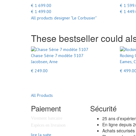
€ 1 699.00
€ 1 599
€ 1 499.00
€ 1 449
All products designer "Le Corbusier"
These bestseller could als
Chaise Série 7 modèle 3107
Rocking 
Jacobsen, Arne
Eames, C
€ 249.00
€ 499.0
All Products
Paiement
Sécurité
25 ans d’expérie
Virement bancaire
En ligne depuis 
Espèces en livraison
Achats sécurisés
lire la suite