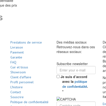
dentialité
ue des prix
S
Des médias sociaux
De
Prestations de service
Retrouvez-nous dans ces
Cl
Livraison
réseaux sociaux:
de
Paiement
ré
Garantie
Ba
FAQ
Subscribe newsletter
d
Cuir et tissus
a
Showroom
Je suis d’accord
Client d'affaire
No
avec la
politique
Profil personnel
pr
.
de confidentialité
no
L'histoire
*
un
Contact
it
Souscrire
Politique de confidentialité
En