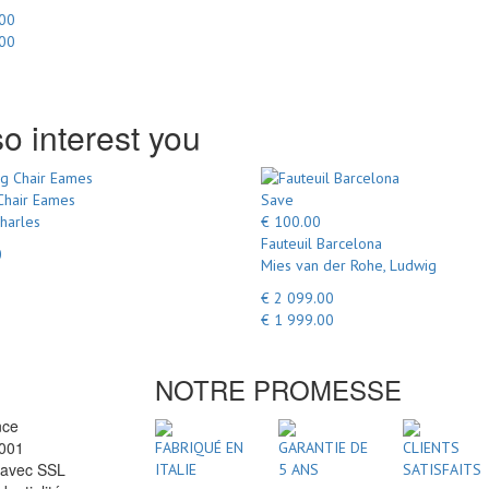
.00
.00
o interest you
Chair Eames
Save
harles
€ 100.00
Fauteuil Barcelona
0
Mies van der Rohe, Ludwig
€ 2 099.00
€ 1 999.00
NOTRE PROMESSE
nce
2001
FABRIQUÉ EN
GARANTIE DE
CLIENTS
 avec SSL
ITALIE
5 ANS
SATISFAITS