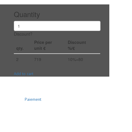
Quantity
Discount?
Price per
Discount
qty.
unit €
%/€
2
719
10%=80
Add to cart
Paiement