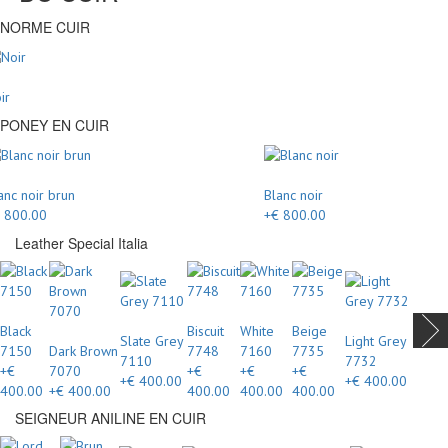
NORME CUIR
ir
PONEY EN CUIR
anc noir brun
Blanc noir
 800.00
+€ 800.00
Leather Special Italia
Black
Biscuit
White
Beige
Slate Grey
Light Grey
7150
Dark Brown
7748
7160
7735
7110
7732
+€
7070
+€
+€
+€
+€ 400.00
+€ 400.00
400.00
+€ 400.00
400.00
400.00
400.00
SEIGNEUR ANILINE EN CUIR