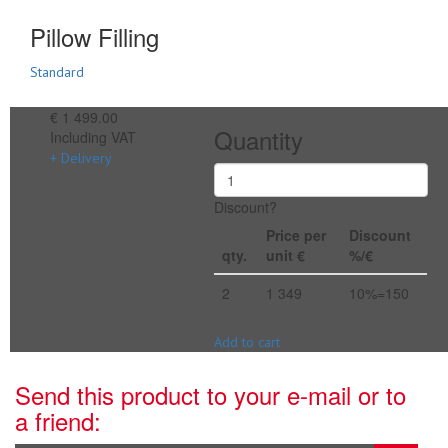
Pillow Filling
Standard
€ 1 499.00
Quantity
Including VAT
+ Delivery
Discount?
Price per
Discount
qty.
unit €
%/€
2
1 349
10%=150
Add to cart
Send this product to your e-mail or to
a friend: