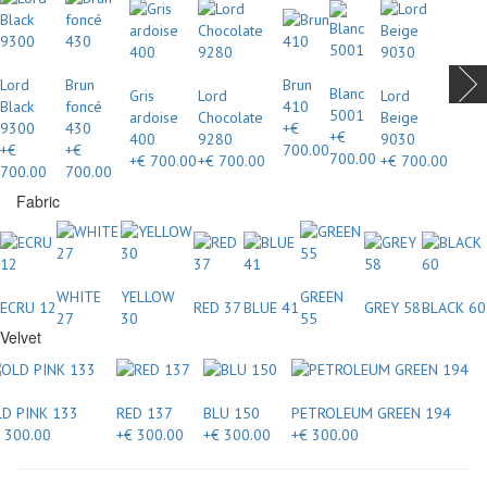
Lord
Brun
Brun
Blanc
Gris
Lord
Lord
Black
foncé
410
5001
ardoise
Chocolate
Beige
9300
430
+€
+€
400
9280
9030
+€
+€
700.00
700.00
+€ 700.00
+€ 700.00
+€ 700.00
700.00
700.00
Fabric
WHITE
YELLOW
GREEN
ECRU 12
RED 37
BLUE 41
GREY 58
BLACK 60
27
30
55
Velvet
D PINK 133
RED 137
BLU 150
PETROLEUM GREEN 194
 300.00
+€ 300.00
+€ 300.00
+€ 300.00