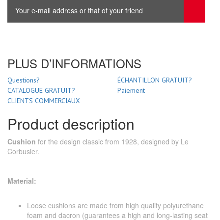
PLUS D’INFORMATIONS
Questions?
ÉCHANTILLON GRATUIT?
CATALOGUE GRATUIT?
Paiement
CLIENTS COMMERCIAUX
Product description
Cushion
for the design classic from 1928, designed by Le
Corbusier.
Material:
Loose cushions are made from high quality polyurethane
foam and dacron (guarantees a high and long-lasting seat