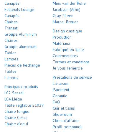
Canapés
Mies van der Rohe
Fauteuils Lounge
Jacobsen (Arne)
Canapés
Gray, Eileen
Chaises
Marcel Breuer
Transat
Design classique
Groupe Aluminium
Production
Chaises
Matériaux
Groupe aluminium
Fabriqué en Italie
Tables
Commentaires
Lampes
Termes et conditions
Pièces de Rechange
Je vous remercie
Tables
Prestations de service
Lampes
Livraison
Principaux produits
Paiement
LC2 Sessel
Garantie
LC4 Liège
FAQ
Table réglable E1027
Cuir et tissus
Chaise longue
Showroom
Chaise Cesca
Client d'affaire
Chaise d’oeuf
Profil personnel